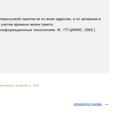
й
пересылкой
пакетов
не
по
всем
адресам
,
а
по
активным
в
учетом
времени
жизни
пакета
.
информационным
технологиям
.
М
.
:
ГП
ЦНИИС
,
2003
.]
минологии
.
academic
.
ru
.
2015
.
streaming media