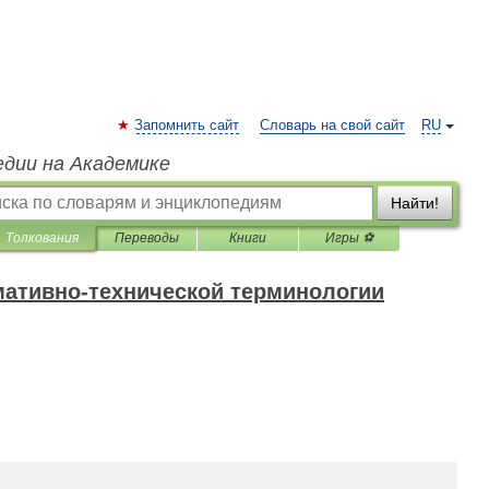
Запомнить сайт
Словарь на свой сайт
RU
едии на Академике
Найти!
Толкования
Переводы
Книги
Игры ⚽
мативно-технической терминологии