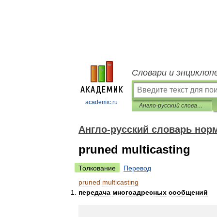
Словари и энциклоп
academic.ru
Англо-русский словарь нормативно-технической терминологии
Англо-русский словарь нор
pruned multicasting
Толкование
Перевод
pruned
multicasting
передача
многоадресных
сообщений