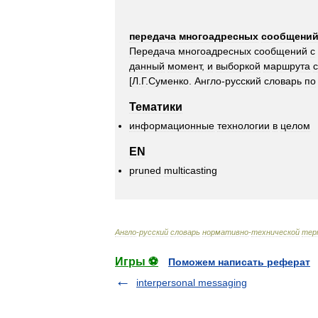
передача
многоадресных
сообщени
Передача
многоадресных
сообщений
с
данный
момент
,
и
выборкой
маршрута
с
[
Л
.
Г
.
Суменко
.
Англо
-
русский
словарь
по
Тематики
информационные
технологии
в
целом
EN
pruned
multicasting
Англо
-
русский
словарь
нормативно
-
технической
тер
Игры ⚽
Поможем написать реферат
interpersonal messaging